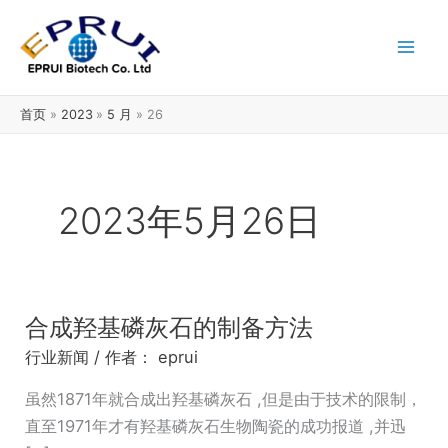
跳
至
内
容
首页
2023
5 月
26
2023年5月26日
合成羟基磷灰石的制备方法
合
成
行业新闻
/ 作者：
eprui
羟
虽然1871年就合成出羟基磷灰石 ,但是由于技术的限制，
基
直至1971年才有羟基磷灰石生物陶瓷的成功报道 ,并迅
磷