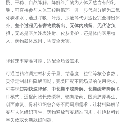
慢、平稳、自然降解。降解终产物为人体天然含有的乳
酸，可直接参与人体三羧酸循环，进一步代谢分解为二氧
化碳和水，通过呼吸、汗液、尿液等代谢途径完全排出体
外。
整个过程无有害物质析出、无体内残留、无代谢负
担
，无论是医美浅表注射、皮肤养护，还是体内医用植
入、药物载体应用，均安全无害。
降解速率精准可控，适配全场景需求
可通过精准调控材料分子量、结晶度、粒径等核心参数，
灵活定制材料降解周期，完美匹配不同场景的使用需求。
可实现
短期快速降解、中长期平稳降解、长期缓释降解
多
种模式，适配药物长效缓释、靶向给药、医美胶原再生、
创面修复、骨科组织愈合等不同周期需求，让材料降解节
奏与人体组织再生、药物释放节奏精准同步，杜绝材料过
早失效或长期残留问题。