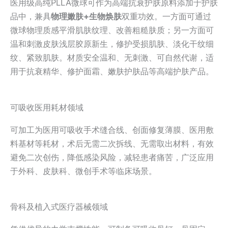
医用级高纯PLLA微球可作为高端抗衰护肤原料添加于护肤
品中，兼具
物理嫩肤+生物焕肤
双重功效。一方面可通过
微球物理质感平滑肌肤纹理、改善粗糙肤质；另一方面可
温和刺激皮肤浅层胶原新生，修护受损肌肤、淡化干纹细
纹、紧致肌肤。材质安全温和、无刺激、可自然代谢，适
用于抗衰精华、修护面霜、嫩肤护肤品等高端护肤产品。
可吸收医用耗材领域
可加工为医用可吸收手术缝合线、创面修复薄膜、医用敷
料基材等耗材，术后无需二次拆线、无需取出材料，有效
避免二次创伤，降低感染风险，减轻患者痛苦，广泛应用
于外科、皮肤科、微创手术等临床场景。
骨科及植入式医疗器械领域