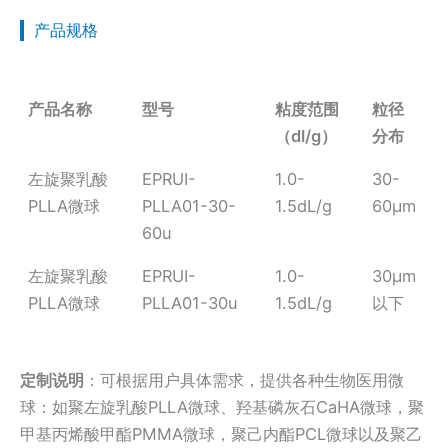
产品规格
产品名称
型号
粘度范围
粒径
（dl/g）
分布
左旋聚乳酸
EPRUI-
1.0-
30-
PLLA微球
PLLA01-30-
1.5dL/g
60μm
60u
左旋聚乳酸
EPRUI-
1.0-
30μm
PLLA微球
PLLA01-30u
1.5dL/g
以下
定制说明
：可根据用户具体需求，提供各种生物医用微
球：如聚左旋乳酸PLLA微球、羟基磷灰石CaHA微球，聚
甲基丙烯酸甲酯PMMA微球，聚己内酯PCL微球以及聚乙