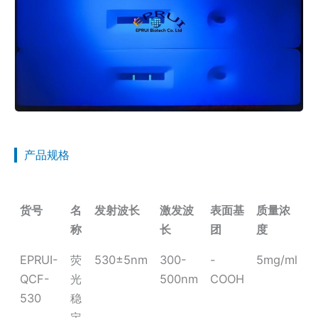
产品规格
货号
名
发射波长
激发波
表面基
质量浓
称
长
团
度
EPRUI-
荧
530±5nm
300-
-
5mg/ml
QCF-
光
500nm
COOH
530
稳
定