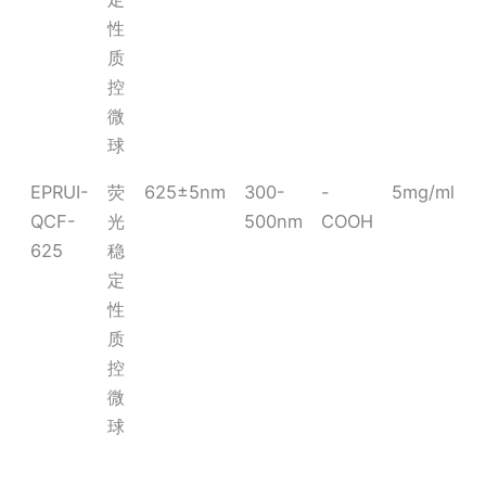
性
质
控
微
球
EPRUI-
荧
625±5nm
300-
-
5mg/ml
QCF-
光
500nm
COOH
625
稳
定
性
质
控
微
球