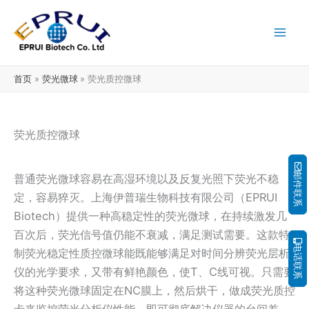
跳
至
内
容
首页
荧光微球
荧光质控微球
荧光质控微球
邮件联系
普通荧光微球容易在高湿环境以及反复光照下荧光不稳
定，容易猝灭。上海伊普瑞生物科技有限公司（EPRUI
Biotech）提供一种高稳定性的荧光微球，在持续激发几
百次后，荧光信号值仍能不衰减，满足测试需要。这款特
电话联系
制荧光稳定性质控微球能既能够满足对时间分辨荧光层析
仪的光学要求，又带有鲜艳颜色，使T、C线可视。只需要
将这种荧光微球固定在NC膜上，然后烘干，做成荧光质控
卡来监控荧光分析仪性能，即可彻底解决仪器的台间差、