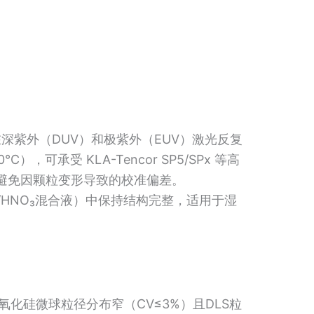
深紫外（DUV）和极紫外（EUV）激光反复
可承受 KLA-Tencor SP5/SPx 等高
），避免因颗粒变形导致的校准偏差。
/HNO₃混合液）中保持结构完整，适用于湿
二氧化硅微球粒径分布窄（CV≤3%）且DLS粒