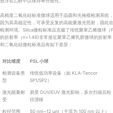
悬浮在乙醇中以保持单分散性。
高精度二氧化硅标准微球适用于晶圆和光掩模检测系统，
因为其高稳定性，可承受反复的高能量激光照射，因此在D
检测环境。Silica微粒标准品克服了传统聚苯乙烯微球
的折射率（n=1.46)非常接近聚苯乙烯乳胶微球的折射率（
和二氧化硅微粒标准品有如下差异：
对比维度
PSL 小球
检测设备类
传统低功率设备（如 KLA-Tencor
型
SP1/SP2）
激光能量耐
易受 DUV/EUV 激光影响，多次扫描后粒
受
径漂移
粒径范围
50 nm~12 μm（主流为 100 nm 以上）