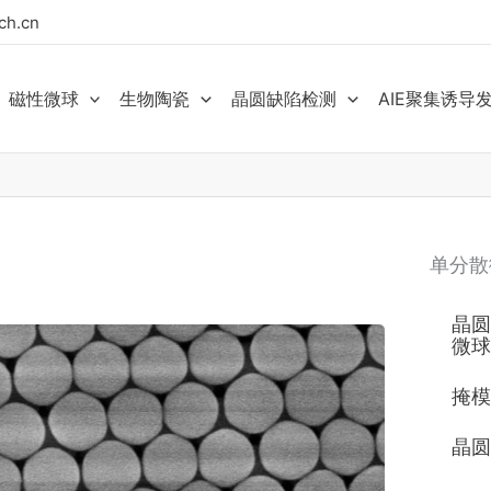
ch.cn
磁性微球
生物陶瓷
晶圆缺陷检测
AIE聚集诱导
单分散
晶圆
微球
掩模
晶圆