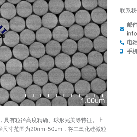
联系我
邮
inf
电
手机
悬浮液，具有粒径高度精确、球形完美等特征。上
径尺寸范围为20nm-50um，将二氧化硅微粒