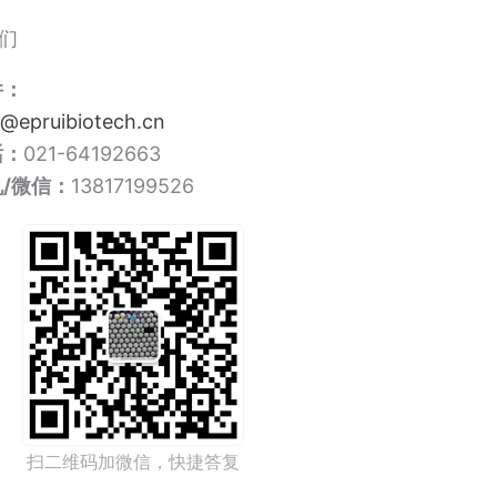
们
件：
o@epruibiotech.cn
话：
021-64192663
/微信：
13817199526
扫二维码加微信，快捷答复