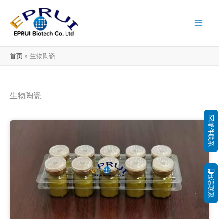
跳
至
内
容
首页
生物陶瓷
生物陶瓷
邮件联系
电话联系