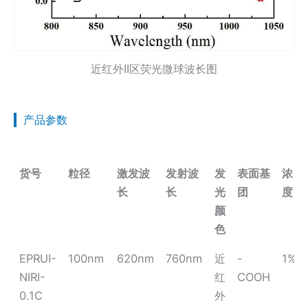
近红外II区荧光微球波长图
产品参数
货号
粒径
激发波
发射波
发
表面基
浓
长
长
光
团
度
颜
色
EPRUI-
100nm
620nm
760nm
近
-
1%
NIRI-
红
COOH
0.1C
外