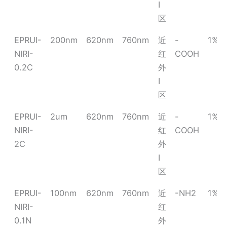
I
区
EPRUI-
200nm
620nm
760nm
近
-
1%
NIRI-
红
COOH
0.2C
外
I
区
EPRUI-
2um
620nm
760nm
近
-
1%
NIRI-
红
COOH
2C
外
I
区
EPRUI-
100nm
620nm
760nm
近
-NH2
1%
NIRI-
红
0.1N
外