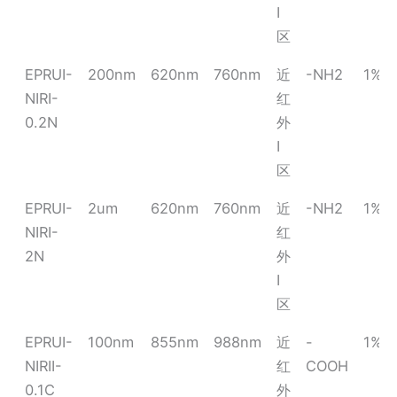
I
区
EPRUI-
200nm
620nm
760nm
近
-NH2
1%
NIRI-
红
0.2N
外
I
区
EPRUI-
2um
620nm
760nm
近
-NH2
1%
NIRI-
红
2N
外
I
区
EPRUI-
100nm
855nm
988nm
近
-
1%
NIRII-
红
COOH
0.1C
外