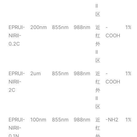
II
区
EPRUI-
200nm
855nm
988nm
近
-
1%
NIRII-
红
COOH
0.2C
外
II
区
EPRUI-
2um
855nm
988nm
近
-
1%
NIRII-
红
COOH
2C
外
II
区
EPRUI-
100nm
855nm
988nm
近
-NH2
1%
NIRII-
红
0.1N
外