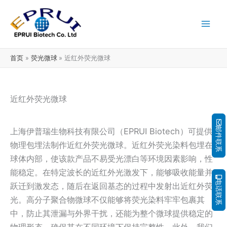
跳
至
内
容
首页
荧光微球
近红外荧光微球
近红外荧光微球
邮件联系
上海伊普瑞生物科技有限公司（EPRUI Biotech）可提供
物理包埋法制作近红外荧光微球。近红外荧光染料包埋在
球体内部，使该款产品不易受光漂白等环境因素影响，性
能稳定。在特定波长的近红外光激发下，能够吸收能量并
电话联系
跃迁到激发态，随后在返回基态的过程中发射出近红外荧
光。高分子聚合物微球不仅能够将荧光染料牢牢包裹其
中，防止其泄漏与外界干扰，还能为整个微球提供稳定的
物理形态，确保其在不同环境下保持完整性。此外，我们