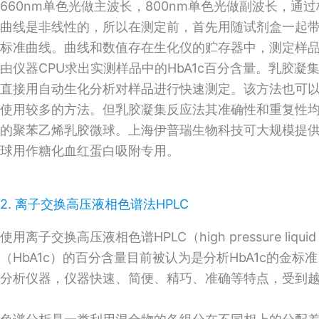
660nm单色光做主波长，800nm单色光做副波长，
曲线是非线性的，所以在测定前，首先用随试剂盒一起带
标准曲线。曲线和数值存在生化仪的贮存器中，测定样品
由仪器CPU求出实测样品中的HbA1c百分含量。乳胶凝
直接用自动生化分析对样品进行快速测定。该方法也可
使用较多的方法。但乳胶凝集反应法其准确性和重复性
的聚苯乙烯乳胶微球。上海伊普瑞生物科技可大规模提供
球用作糖化血红蛋白吸附专用。
2. 离子交换高压液相色谱法HPLC
使用离子交换高压液相色谱HPLC（high pressure liqu
（HbA1c）的百分含量目前被认为是分析HbA1c的金标
分析仪器，仪器快速、简便、精巧、准确等特点，受到