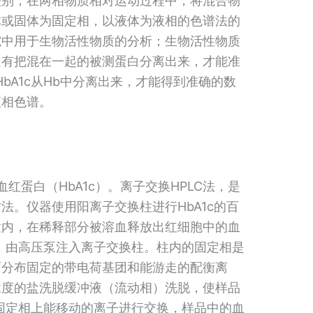
差别，在两相物质相对运动过程中，将混合物
体或固体为固定相，以液体为液相的色谱法的
究中用于生物活性物质的分析；生物活性物质
只有把混在一起的被测蛋白分离出来，才能准
HbA1c从Hb中分离出来，才能得到准确的数
液相色谱。
红蛋白（HbA1c）。离子交换HPLC法，是
。仪器使用阳离子交换柱进行HbA1c的百
置内，在稀释部分被溶血释放出红细胞中的血
，由高压泵注入离子交换柱。柱内的固定相是
面分布固定的带电荷基团和能游走的配衡离
浓度的盐洗脱缓冲液（流动相）洗脱，使样品
固定相上能移动的离子进行交换，样品中的血