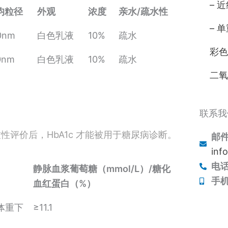
– 
均粒径
外观
浓度
亲水/疏水性
– 
0nm
白色乳液
10%
疏水
彩色
0nm
白色乳液
10%
疏水
二氧
联系我
评价后，HbA1c 才能被用于糖尿病诊断。
邮
inf
电
静脉血浆葡萄糖（mmol/L）/糖化
手机
血红蛋白（%）
体重下
≥11.1