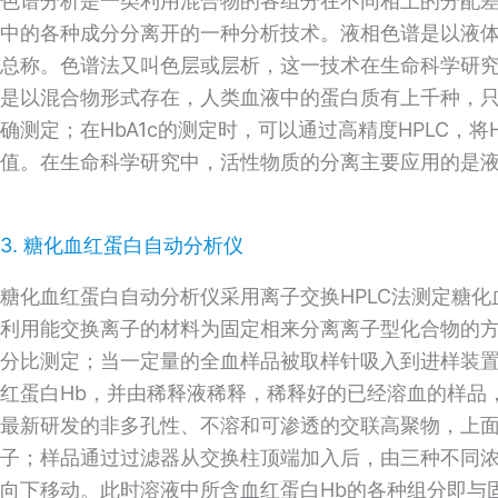
色谱分析是一类利用混合物的各组分在不同相上的分配
中的各种成分分离开的一种分析技术。液相色谱是以液
总称。色谱法又叫色层或层析，这一技术在生命科学研
是以混合物形式存在，人类血液中的蛋白质有上千种，
确测定；在HbA1c的测定时，可以通过高精度HPLC，将
值。在生命科学研究中，活性物质的分离主要应用的是
3. 糖化血红蛋白自动分析仪
糖化血红蛋白自动分析仪采用离子交换HPLC法测定糖化血
利用能交换离子的材料为固定相来分离离子型化合物的方法
分比测定；当一定量的全血样品被取样针吸入到进样装
红蛋白Hb，并由稀释液稀释，稀释好的已经溶血的样品
最新研发的非多孔性、不溶和可渗透的交联高聚物，上
子；样品通过过滤器从交换柱顶端加入后，由三种不同
向下移动。此时溶液中所含血红蛋白Hb的各种组分即与