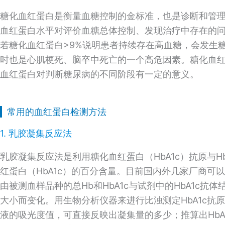
糖化血红蛋白是衡量血糖控制的金标准，也是诊断和管
血红蛋白水平对评价血糖总体控制、发现治疗中存在的
若糖化血红蛋白>9%说明患者持续存在高血糖，会发生
时也是心肌梗死、脑卒中死亡的一个高危因素。糖化血
血红蛋白对判断糖尿病的不同阶段有一定的意义。
常用的血红蛋白检测方法
1. 乳胶凝集反应法
乳胶凝集反应法是利用糖化血红蛋白（HbA1c）抗原与H
红蛋白（HbA1c）的百分含量。目前国内外几家厂商可以
由被测血样品种的总Hb和HbA1c与试剂中的HbA1c抗
大小而变化。用生物分析仪器来进行比浊测定HbA1c抗
液的吸光度值，可直接反映出凝集量的多少；推算出HbA