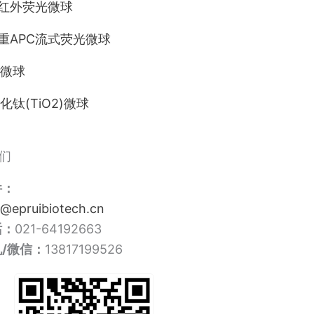
近红外荧光微球
单重APC流式荧光微球
微球
化钛(TiO2)微球
们
件：
o@epruibiotech.cn
话：
021-64192663
/微信：
13817199526