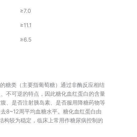
≥7.0
≥11.1
≥6.5
中的糖类（主要指葡萄糖）通过非酶反应相结
慢、不可逆的特点，因此糖化血红蛋白的含量
空腹、是否注射胰岛素、是否服用降糖药物等
去8~12周平均血糖水平。糖化血红蛋白由
0%，且结构较为稳定，临床上常用作糖尿病控制的