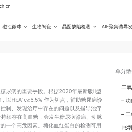
ch.cn
磁性微球
生物陶瓷
晶圆缺陷检测
AIE聚集诱导
单分散
二氧
尿病的重要手段。根据2020年最新版Ⅱ型
以HbA1c≥6.5% 作为切点，辅助糖尿病诊
– 
体控制、发现治疗中存在的问题以及指导治疗
– 
者持续存在高血糖，会发生糖尿病肾病、动脉
亡的一个高危因素。糖化血红蛋白的检测可用
PS