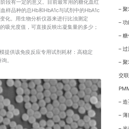
同阶段有一定的意义。目前最常用的糖化血红
– 
品种的总Hb和HbA1c与试剂中的HbA1c
而变化。用生物分析仪器来进行比浊测定
– 
液的吸光度值，可直接反映出凝集量的多少；
– 
– 
可大规模提供该免疫反应专用试剂耗材：高稳定
垂询。
– 
交联
PM
– 
– 
– 