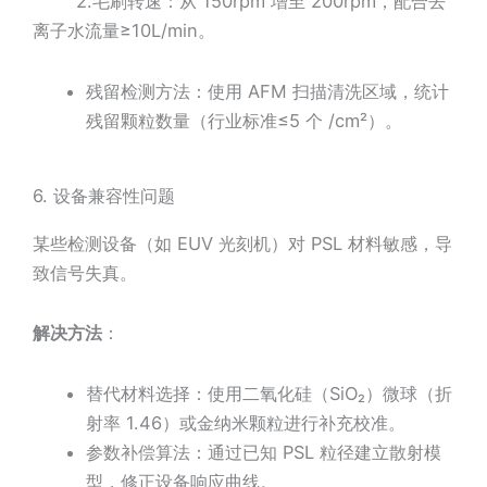
2.毛刷转速：从 150rpm 增至 200rpm，配合去
离子水流量≥10L/min。
残留检测方法：使用 AFM 扫描清洗区域，统计
残留颗粒数量（行业标准≤5 个 /cm²）。
6. 设备兼容性问题
某些检测设备（如 EUV 光刻机）对 PSL 材料敏感，导
致信号失真。
解决方法
：
替代材料选择：使用二氧化硅（SiO₂）微球（折
射率 1.46）或金纳米颗粒进行补充校准。
参数补偿算法：通过已知 PSL 粒径建立散射模
型，修正设备响应曲线。