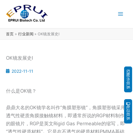
跳
至
内
容
首页
行业新闻
OK镜发展史I
OK镜发展史I
2022-11-11
邮件联系
什么是OK镜？
鼎鼎大名的OK镜学名叫作“角膜塑形镜”，角膜塑形镜采用
电话联系
透气性硬质角膜接触镜材料，即通常所说的RGP材料制作
的眼镜片，RGP是英文Rigid Gas Permeable的缩写，即
“透气性硬质材料”。它是在不透气的硬质材料PMMA基础