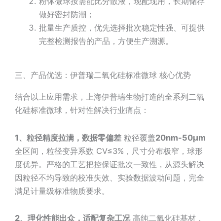
粉体微球按需配比分散液，现配现用，长期储存
做好密封防潮；
批量生产质控，优先选择批次稳定性强、可提供
完整检测报告的产品，方便生产溯源。
三、产品优选：伊普瑞二氧化硅标准微球 核心优势
结合以上应用需求，上海伊普瑞生物打造的全系列二氧
化硅标准微球，针对性解决行业痛点：
1、
粒径精度拉满，数据零偏差
粒径覆盖
20nm-50μm
全区间，粒径变异系数 CV≤3%，尺寸分布极窄，球形
度优异。严格的工艺把控保证批次一致性，从源头解决
因粒径不均导致的校准失效、实验数据波动问题，完全
满足计量级标准物质要求。
2、
理化性能出众，适配复杂工况
高纯二氧化硅基材，