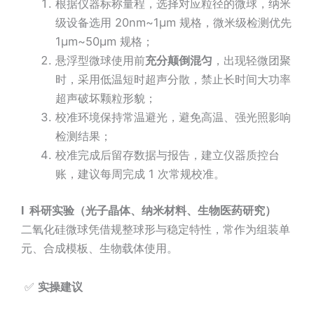
根据仪器标称量程，选择对应粒径的微球，纳米
级设备选用 20nm~1μm 规格，微米级检测优先
1μm~50μm 规格；
悬浮型微球使用前
充分颠倒混匀
，出现轻微团聚
时，采用低温短时超声分散，禁止长时间大功率
超声破坏颗粒形貌；
校准环境保持常温避光，避免高温、强光照影响
检测结果；
校准完成后留存数据与报告，建立仪器质控台
账，建议每周完成 1 次常规校准。
l
科研实验（光子晶体、纳米材料、生物医药研究）
二氧化硅微球凭借规整球形与稳定特性，常作为组装单
元、合成模板、生物载体使用。
✅
实操建议